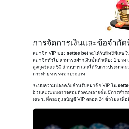
การจัดการเงินและข้อจำกัด
สมาชิก VIP ของ
settee bet
จะได้รับสิทธิพิเศษใ
สมาชิกทั่วไป สามารถฝากเงินขั้นต่ำเพียง 1 บาท
สูงสุดวันละ 50 ล้านบาท และได้รับการประมวลผลภ
การทำธุรกรรมทุกประเภท
ระบบความปลอดภัยสำหรับสมาชิก VIP ใน
sette
bit และระบบตรวจสอบตัวตนหลายชั้น มีการสำรอ
เฉพาะที่คอยดูแลบัญชี VIP ตลอด 24 ชั่วโมง เพื่อ