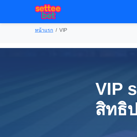
หน้าแรก
VIP
VIP s
สิทธิ