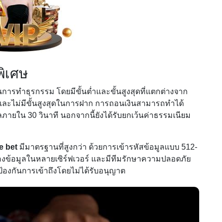
พิเศษ
นการทำธุรกรรม โดยมีขั้นต่ำและขั้นสูงสุดที่แตกต่างจาก
 และไม่มีขั้นสูงสุดในการฝาก การถอนเงินสามารถทำได้
ายใน 30 วินาที นอกจากนี้ยังได้รับยกเว้นค่าธรรมเนียม
e bet
มีมาตรฐานที่สูงกว่า ด้วยการเข้ารหัสข้อมูลแบบ 512-
งข้อมูลในหลายเซิร์ฟเวอร์ และมีทีมรักษาความปลอดภัย
ป้องกันการเข้าถึงโดยไม่ได้รับอนุญาต