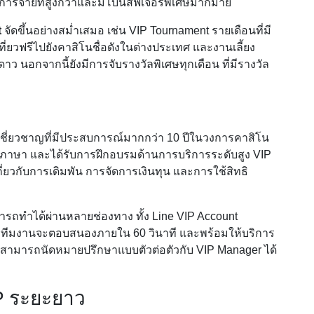
การจ่ายที่สูงกว่าและมีโบนัสฟีเจอร์พิเศษมากมาย
t
จัดขึ้นอย่างสม่ำเสมอ เช่น VIP Tournament รายเดือนที่มี
ี่ยวฟรีไปยังคาสิโนชื่อดังในต่างประเทศ และงานเลี้ยง
าว นอกจากนี้ยังมีการจับรางวัลพิเศษทุกเดือน ที่มีรางวัล
อ
เชี่ยวชาญที่มีประสบการณ์มากกว่า 10 ปีในวงการคาสิโน
ภาษา และได้รับการฝึกอบรมด้านการบริการระดับสูง VIP
ยวกับการเดิมพัน การจัดการเงินทุน และการใช้สิทธิ
รถทำได้ผ่านหลายช่องทาง ทั้ง Line VIP Account
ศษ ทีมงานจะตอบสนองภายใน 60 วินาที และพร้อมให้บริการ
ยังสามารถนัดหมายปรึกษาแบบตัวต่อตัวกับ VIP Manager ได้
P ระยะยาว