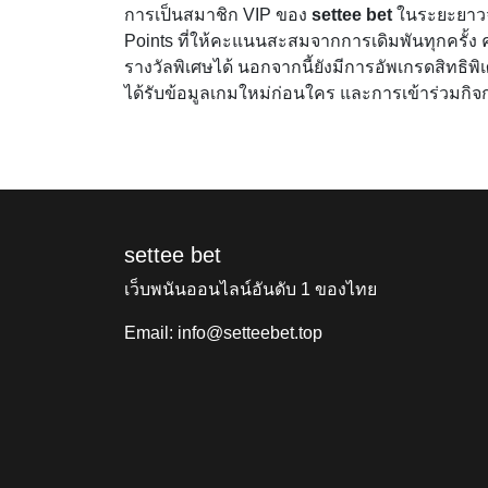
การเป็นสมาชิก VIP ของ
settee bet
ในระยะยาวจะ
Points ที่ให้คะแนนสะสมจากการเดิมพันทุกครั้ง
รางวัลพิเศษได้ นอกจากนี้ยังมีการอัพเกรดสิทธิพิ
ได้รับข้อมูลเกมใหม่ก่อนใคร และการเข้าร่วมกิจก
settee bet
เว็บพนันออนไลน์อันดับ 1 ของไทย
Email:
info@setteebet.top