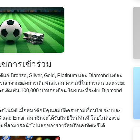
ไขการเข้าร่วม
ด้แก่ Bronze, Silver, Gold, Platinum และ Diamond แต่ละ
พิจารณาจากยอดการเดิมพันสะสม ความถี่ในการเล่น และระยะ
่ยอดเดิมพัน 100,000 บาทต่อเดือน ในขณะที่ระดับ Diamond
ัตโนมัติ เมื่อสมาชิกมีคุณสมบัติครบตามเงื่อนไข ระบบจะ
 และ Email สมาชิกจะได้รับสิทธิใหม่ทันที โดยไม่ต้องรอ
สมที่สามารถนำไปแลกของรางวัลหรือเครดิตฟรีได้