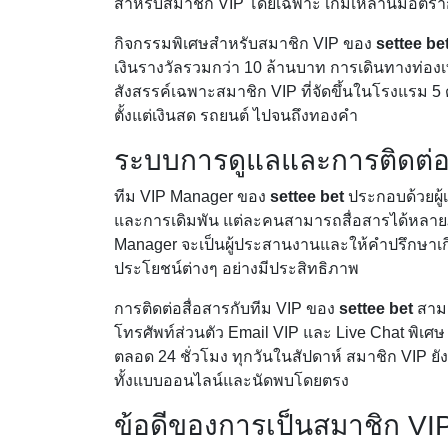
สำหรับสมาชิก VIP โดยเฉพาะ เกมเหล่านี้มีอัตรา
กิจกรรมพิเศษสำหรับสมาชิก VIP ของ
settee be
เงินรางวัลรวมกว่า 10 ล้านบาท การเดินทางท่องเท
สังสรรค์เฉพาะสมาชิก VIP ที่จัดขึ้นในโรงแรม 5 ด
ตั้งแต่เงินสด รถยนต์ ไปจนถึงทองคำ
ระบบการดูแลและการติดต่
ทีม VIP Manager ของ
settee bet
ประกอบด้วยผู้
และการเดิมพัน แต่ละคนสามารถสื่อสารได้หลาย
Manager จะเป็นผู้ประสานงานและให้คำปรึกษาเกี่
ประโยชน์ต่างๆ อย่างมีประสิทธิภาพ
การติดต่อสื่อสารกับทีม VIP ของ
settee bet
สามา
โทรศัพท์ส่วนตัว Email VIP และ Live Chat พิเ
ตลอด 24 ชั่วโมง ทุกวันในสัปดาห์ สมาชิก VIP 
ทั้งแบบออนไลน์และนัดพบโดยตรง
ข้อดีของการเป็นสมาชิก VI