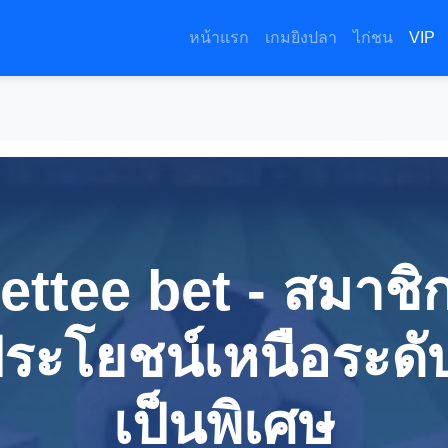
หน้าแรก
เกมยิงปลา
ไก่ชน
VIP
ettee bet - สมาชิ
ประโยชน์เหนือระดั
เป็นพิเศษ