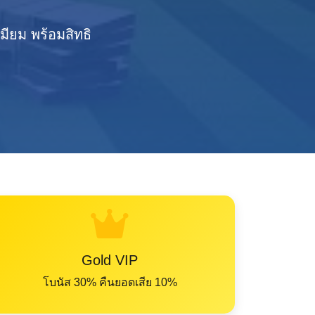
ียม พร้อมสิทธิ
Gold VIP
โบนัส 30% คืนยอดเสีย 10%