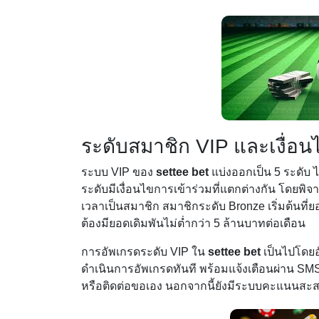
ระดับสมาชิก VIP และเงื่อน
ระบบ VIP ของ
settee bet
แบ่งออกเป็น 5 ระดับ ไ
ระดับมีเงื่อนไขการเข้าร่วมที่แตกต่างกัน โดย
เวลาเป็นสมาชิก สมาชิกระดับ Bronze เริ่มต้นที
ต้องมียอดเดิมพันไม่ต่ำกว่า 5 ล้านบาทต่อเดือน
การอัพเกรดระดับ VIP ใน
settee bet
เป็นไปโดยอ
ดำเนินการอัพเกรดทันที พร้อมแจ้งเตือนผ่าน SMS
หรือติดต่อขอเอง นอกจากนี้ยังมีระบบคะแนนสะ