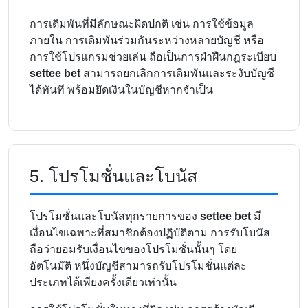
การเดิมพันที่มีลักษณะผิดปกติ เช่น การใช้ข้อมูล
ภายใน การเดิมพันร่วมกันระหว่างหลายบัญชี หรือ
การใช้โปรแกรมช่วยเล่น ถือเป็นการฝ่าฝืนกฎระเบียบ
settee bet
สามารถยกเลิกการเดิมพันและระงับบัญชี
ได้ทันที พร้อมยึดเงินในบัญชีหากจำเป็น
5. โปรโมชั่นและโบนัส
โปรโมชั่นและโบนัสทุกรายการของ
settee bet
มี
เงื่อนไขเฉพาะที่สมาชิกต้องปฏิบัติตาม การรับโบนัส
ถือว่ายอมรับเงื่อนไขของโปรโมชั่นนั้นๆ โดย
อัตโนมัติ หนึ่งบัญชีสามารถรับโปรโมชั่นแต่ละ
ประเภทได้เพียงครั้งเดียวเท่านั้น