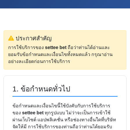
ประกาศสำคัญ
การใช้บริการของ
settee bet
ถือว่าท่านได้อ่านและ
ยอมรับข้อกำหนดและเงื่อนไขทั้งหมดแล้ว กรุณาอ่าน
อย่างละเอียดก่อนการใช้บริการ
1. ข้อกำหนดทั่วไป
ข้อกำหนดและเงื่อนไขนี้ใช้บังคับกับการใช้บริการ
ของ
settee bet
ทุกรูปแบบ ไม่ว่าจะเป็นการเข้าใช้
ผ่านเว็บไซต์ แอปพลิเคชั่น หรือช่องทางอื่นใดที่บริษัท
จัดให้มี การใช้บริการของท่านถือว่าท่านได้ยอมรับ