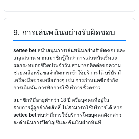
9. การเล่นพนันอย่างรับผิดชอบ
settee bet
สนับสนุนการเล่นพนันอย่างรับผิดชอบและ
สนุกสนาน หากสมาชิกรู้สึกว่าการเล่นพนันเริ่มส่ง
ผลกระทบต่อชีวิตประจำวัน สามารถติดต่อขอความ
ช่วยเหลือหรือขอจำกัดการเข้าใช้บริการได้ บริษัทมี
เครื่องมือช่วยเหลือต่างๆ เช่น การกำหนดขีดจำกัด
การเดิมพัน การพักการใช้บริการชั่วคราว
สมาชิกที่มีอายุต่ำกว่า 18 ปี หรือบุคคลที่อยู่ใน
รายการผู้ถูกจำกัดสิทธิ์ ไม่สามารถใช้บริการได้ หาก
settee bet
พบว่ามีการใช้บริการโดยบุคคลดังกล่าว
จะดำเนินการปิดบัญชีและคืนเงินฝากทันที