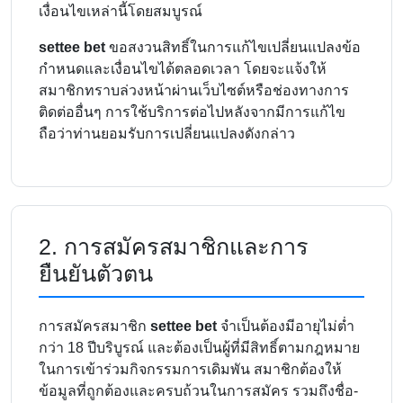
เงื่อนไขเหล่านี้โดยสมบูรณ์
settee bet
ขอสงวนสิทธิ์ในการแก้ไขเปลี่ยนแปลงข้อ
กำหนดและเงื่อนไขได้ตลอดเวลา โดยจะแจ้งให้
สมาชิกทราบล่วงหน้าผ่านเว็บไซต์หรือช่องทางการ
ติดต่ออื่นๆ การใช้บริการต่อไปหลังจากมีการแก้ไข
ถือว่าท่านยอมรับการเปลี่ยนแปลงดังกล่าว
2. การสมัครสมาชิกและการ
ยืนยันตัวตน
การสมัครสมาชิก
settee bet
จำเป็นต้องมีอายุไม่ต่ำ
กว่า 18 ปีบริบูรณ์ และต้องเป็นผู้ที่มีสิทธิ์ตามกฎหมาย
ในการเข้าร่วมกิจกรรมการเดิมพัน สมาชิกต้องให้
ข้อมูลที่ถูกต้องและครบถ้วนในการสมัคร รวมถึงชื่อ-