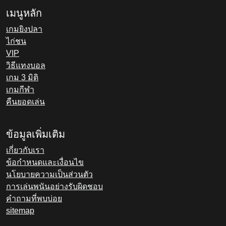
เมนูหลัก
เกมยิงปลา
ไก่ชน
VIP
วิธีแทงบอล
เกม 3 มิติ
เกมกีฬา
คืนยอดเล่น
ข้อมูลเพิ่มเติม
เกี่ยวกับเรา
ข้อกำหนดและเงื่อนไข
นโยบายความเป็นส่วนตัว
การเล่นพนันอย่างรับผิดชอบ
คำถามที่พบบ่อย
sitemap