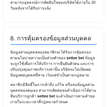
สามารถอุทธรณ์การตัดสินใจของบริษัทได้ภายใน 30
วันหลังจากได้รับการแจ้ง
8. การคุ้มครองข้อมูลส่วนบุคคล
ข้อมูลส่วนบุคคลของสมาชิกจะได้รับการคุ้มครอง
ตามนโยบายความเป็นส่วนตัวของ
settee bet
ข้อมูล
จะถูกใช้เพื่อการให้บริการ การยืนยันตัวตน และการ
ปรับปรุงคุณภาพบริการเท่านั้น บริษัทจะไม่เปิดเผย
ข้อมูลต่อบุคคลที่สาม เว้นแต่จำเป็นตามกฎหมาย
สมาชิกมีสิทธิ์ในการเข้าถึง แก้ไข หรือลบข้อมูลส่วน
บุคคลของตนเอง สามารถติดต่อขอดำเนินการได้ผ่าน
ทีมบริการลูกค้า
settee bet
จะดำเนินการตามคำขอ
ภายในระยะเวลาที่กฎหมายกำหนด