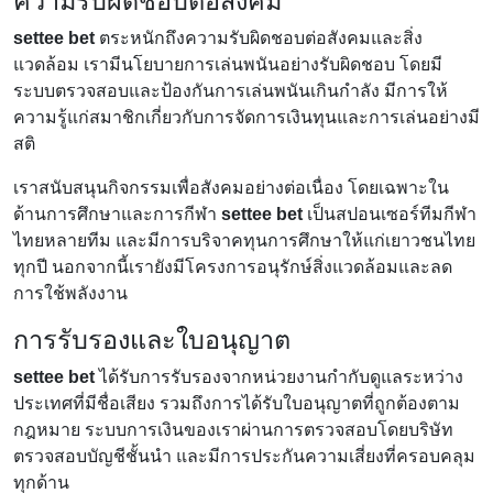
ความรับผิดชอบต่อสังคม
settee bet
ตระหนักถึงความรับผิดชอบต่อสังคมและสิ่ง
แวดล้อม เรามีนโยบายการเล่นพนันอย่างรับผิดชอบ โดยมี
ระบบตรวจสอบและป้องกันการเล่นพนันเกินกำลัง มีการให้
ความรู้แก่สมาชิกเกี่ยวกับการจัดการเงินทุนและการเล่นอย่างมี
สติ
เราสนับสนุนกิจกรรมเพื่อสังคมอย่างต่อเนื่อง โดยเฉพาะใน
ด้านการศึกษาและการกีฬา
settee bet
เป็นสปอนเซอร์ทีมกีฬา
ไทยหลายทีม และมีการบริจาคทุนการศึกษาให้แก่เยาวชนไทย
ทุกปี นอกจากนี้เรายังมีโครงการอนุรักษ์สิ่งแวดล้อมและลด
การใช้พลังงาน
การรับรองและใบอนุญาต
settee bet
ได้รับการรับรองจากหน่วยงานกำกับดูแลระหว่าง
ประเทศที่มีชื่อเสียง รวมถึงการได้รับใบอนุญาตที่ถูกต้องตาม
กฎหมาย ระบบการเงินของเราผ่านการตรวจสอบโดยบริษัท
ตรวจสอบบัญชีชั้นนำ และมีการประกันความเสี่ยงที่ครอบคลุม
ทุกด้าน