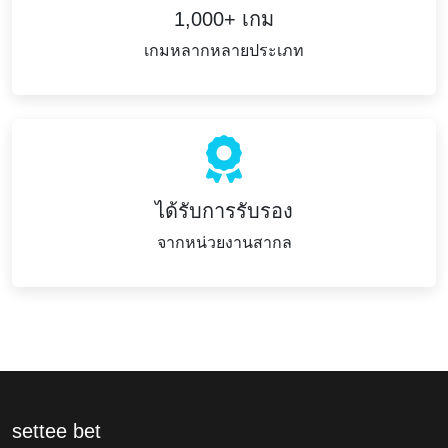
1,000+ เกม
เกมหลากหลายประเภท
ได้รับการรับรอง
จากหน่วยงานสากล
settee bet