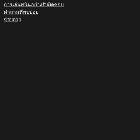
การเล่นพนันอย่างรับผิดชอบ
คำถามที่พบบ่อย
sitemap