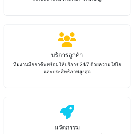
บริการลูกค้า
ทีมงานมืออาชีพพร้อมให้บริการ 24/7 ด้วยความใส่ใจ
และประสิทธิภาพสูงสุด
นวัตกรรม