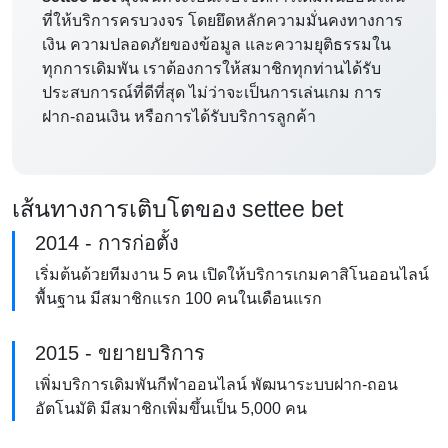
ที่ให้บริการครบวงจร โดยยึดหลักความมั่นคงทางการ
เงิน ความปลอดภัยของข้อมูล และความยุติธรรมใน
ทุกการเดิมพัน เราต้องการให้สมาชิกทุกท่านได้รับ
ประสบการณ์ที่ดีที่สุด ไม่ว่าจะเป็นการเล่นเกม การ
ฝาก-ถอนเงิน หรือการได้รับบริการลูกค้า
เส้นทางการเติบโตของ settee bet
2014 - การก่อตั้ง
เริ่มต้นด้วยทีมงาน 5 คน เปิดให้บริการเกมคาสิโนออนไลน์
พื้นฐาน มีสมาชิกแรก 100 คนในเดือนแรก
2015 - ขยายบริการ
เพิ่มบริการเดิมพันกีฬาออนไลน์ พัฒนาระบบฝาก-ถอน
อัตโนมัติ มีสมาชิกเพิ่มขึ้นเป็น 5,000 คน