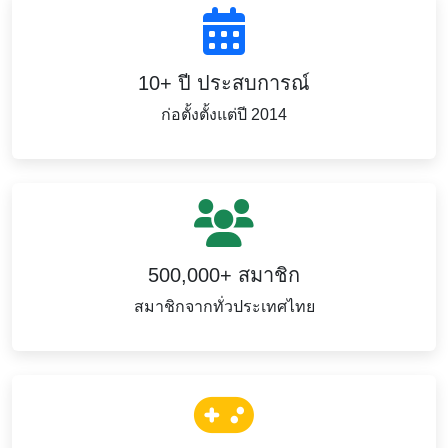
10+ ปี ประสบการณ์
ก่อตั้งตั้งแต่ปี 2014
500,000+ สมาชิก
สมาชิกจากทั่วประเทศไทย